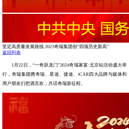
坚定高质量发展路线 2023奇瑞集团创“四项历史新高”
返回列表
1月22日，“一奇跃龙门”2024奇瑞家宴·北京站活动盛大举
行，奇瑞集团携奇瑞、星途、捷途、iCAR四大品牌与媒体和
用户朋友们把酒言欢，共话奇瑞新征程。