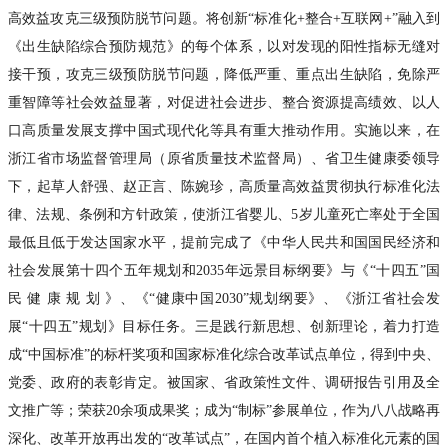
高效益攻克三级预防脱节问题。将创新“标准化+整合+互联网+”融入到
《出生缺陷综合预防规范》的每个体系，以对发现的阳性指标无缝对
接干预，攻克三级预防脱节问题，降低严重、重点出生缺陷，免除严
重智障等社会效益显著，对促进社会进步、整合资源提高绩效、以人
口高质量发展支撑中国式现代化等具有重大推动作用。实施以来，在
浙江省市场监督管理局（原省质量技术监督局）、省卫生健康委领导
下，起草人舒强、赵正言、陈婉珍，高质量高效益贯彻执行标准化法
律、法规、条例和方针政策，使浙江省婴儿、5岁儿童死亡率处于全国
最低且低于发达国家水平，提前完成了《中华人民共和国国民经济和
社会发展第十四个五年规划和2035年远景目标纲要》与《“十四五”国
民 健 康 规 划 》、《“健康中国2030”规划纲要》、《浙江省社会发
展“十四五”规划》目标任务。三是践行新思想、创新理论，着力打造
成“中国标准”的标杆奖项和国家标准化综合改革试点单位，得到中央、
党委、政府的表彰肯定。被国家、省政策性文件、调研报告引用及全
文推广等；荣获20余项成果奖；成为“制标”参展单位，作为八八战略再
深化、改革开放再出发的“改革试点”，在国内首个植入标准化元素的国