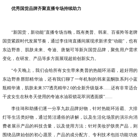
优秀国货品牌齐聚直播专场持续助力
“新国货，新动能”直播专场当晚，既有奥普、韩束、百雀羚等老牌
国货紧跟时代发展节奏，通过李佳琦直播间展现求新求变“动能”，也有
东边野兽、肌肤未来、夸迪、唐魅可等新兴国货品牌，聚焦用户需求
变化，在研发、产品等多方面展现超前创新实力。
“今天晚上，我们会给所有女生带来奥普的热能环浴霸，超好用的
东边野兽唇部精华油，还有我们聊了一年机制的韩束蓝酮肽系列小蓝
瓶精华液，肌肤未来377透亮精华2.0的全新升级版本......还有非常适合
干皮女生在秋冬天使用的夸迪水油双锁花萃润透面膜”......
李佳琦和助播们逐一分享九款品牌好物，针对热能环浴霸、大排
灯等生活类好物，通过简洁通俗的讲解，以及生活化场景的演示向消
费者展示产品的科技含量，以及使用方法；针对美妆护肤类产品，则
围绕品牌始创的初心愿景，产品的成分配方、专利技术包括功能功效