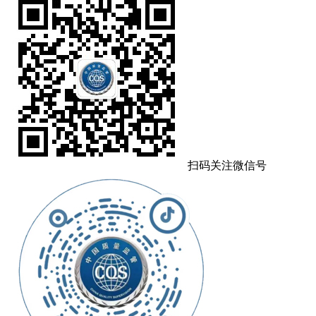
扫码关注微信号