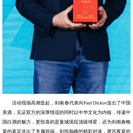
活动现场高潮迭起，剑南春代表向Paul Dickov送出了中国
美酒，见证双方的深厚情谊的同时以中华文化为内核，传递中
国白酒的魅力，更惊喜的是曼城现役顶级球星，还为剑南春晚
宴的嘉宾送出了专属祝福，剑指巅峰的精彩对谈，唐宫夜宴的