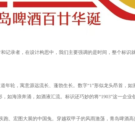
者和记录者，在设计构思中，我们主要强调的是时间，整个标识
道道年轮，寓意源远流长、蓬勃生长。数字“1”形似龙头昂首，如
海浪奔涌，如酒液汇流。标识还巧妙的将“1903”这一企业创建
似昂首疾跑、宏图大展的中国兔。穿越双甲子的风雨激荡，青岛啤