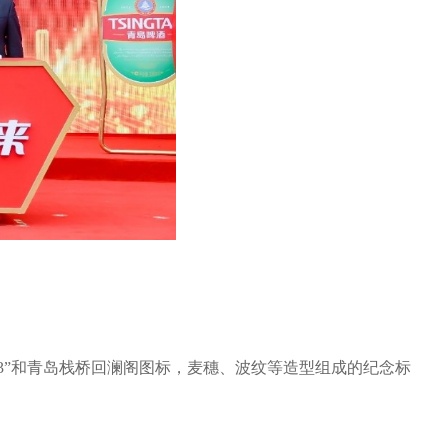
2023”和青岛栈桥回澜阁图标，麦穗、波纹等造型组成的纪念标