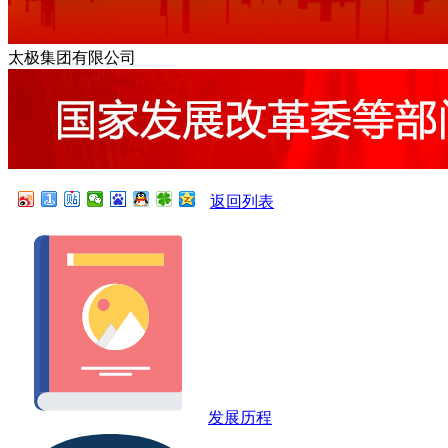
太极集团有限公司
返回列表
发展历程