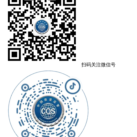
扫码关注微信号