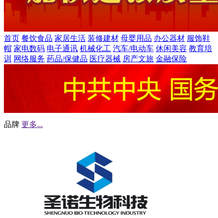
首页
餐饮食品
家居生活
装修建材
母婴用品
办公器材
服饰鞋
帽
家电数码
电子通讯
机械化工
汽车/电动车
休闲美容
教育培
训
网络服务
药品/保健品
医疗器械
房产文旅
金融保险
品牌
更多...